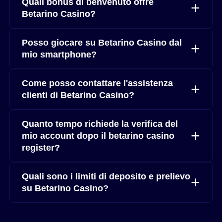
Quali bonus di benvenuto offre
Betarino Casino?
Posso giocare su Betarino Casino dal
mio smartphone?
Come posso contattare l'assistenza
clienti di Betarino Casino?
Quanto tempo richiede la verifica del
mio account dopo il betarino casino
register?
Quali sono i limiti di deposito e prelievo
su Betarino Casino?