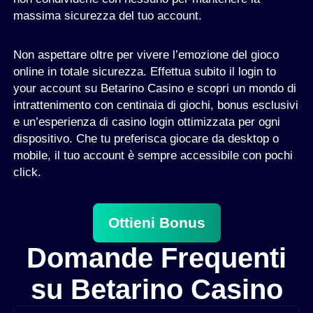
massima sicurezza del tuo account.
Non aspettare oltre per vivere l’emozione del gioco
online in totale sicurezza. Effettua subito il login to
your account su Betarino Casino e scopri un mondo di
intrattenimento con centinaia di giochi, bonus esclusivi
e un’esperienza di casino login ottimizzata per ogni
dispositivo. Che tu preferisca giocare da desktop o
mobile, il tuo account è sempre accessibile con pochi
click.
Ottieni Bonus
Domande Frequenti
su Betarino Casino