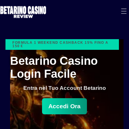
FORMULA 1 WEEKEND CASHBACK 15% FINO A
150 €
Betarino Casino
Login Facile
Entra nel Tuo Account Betarino
Accedi Ora