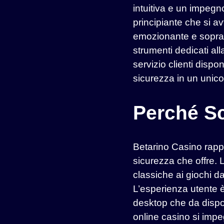
intuitiva e un impegn
principiante che si a
emozionante e sopratt
strumenti dedicati al
servizio clienti dispo
sicurezza in un unico
Perché Sc
Betarino Casino rappr
sicurezza che offre. L
classiche ai giochi da
L’esperienza utente è
desktop che da disposi
online casino si impe