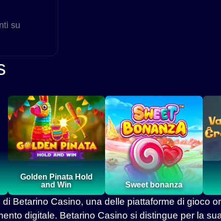
ti su
s
Play now
Play now
Golden Pinata Hold
and Win
Sweet bonanza
i Betarino Casino, una delle piattaforme di gioco o
nimento digitale. Betarino Casino si distingue per la su