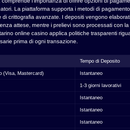
a comprende l’importanza di offrire opzioni di pagamen
ocatori. La piattaforma supporta i metodi di pagamento
e di crittografia avanzate. I depositi vengono elabor
senza attese, mentre i prelievi sono processati con la
arino online casino applica politiche trasparenti riguar
sarie prima di ogni transazione.
Tempo di Deposito
to (Visa, Mastercard)
Istantaneo
1-3 giorni lavorativi
Istantaneo
Istantaneo
Istantaneo