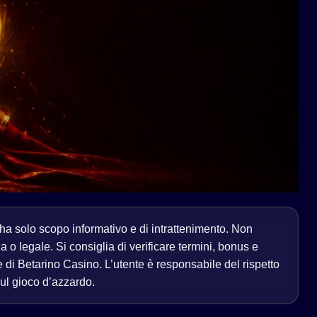
ha solo scopo informativo e di intrattenimento. Non
a o legale. Si consiglia di verificare termini, bonus e
le di Betarino Casino. L’utente è responsabile del rispetto
sul gioco d’azzardo.