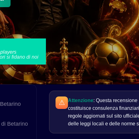
 players
ri si fidano di noi
Attenzione
: Questa recensione 
⚠️
 Betarino
costituisce consulenza finanziari
regole aggiornati sul sito ufficia
i di Betarino
delle leggi locali e delle norme 