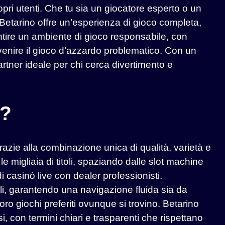
pri utenti. Che tu sia un giocatore esperto o un
 Betarino offre un’esperienza di gioco completa,
ntire un ambiente di gioco responsabile, con
revenire il gioco d’azzardo problematico. Con un
artner ideale per chi cerca divertimento e
o?
razie alla combinazione unica di qualità, varietà e
e migliaia di titoli, spaziando dalle slot machine
di casinò live con dealer professionisti.
gli, garantendo una navigazione fluida sia da
oro giochi preferiti ovunque si trovino. Betarino
, con termini chiari e trasparenti che rispettano