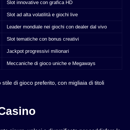
Slot innovative con grafica HD
Slot ad alta volatilità e giochi live
Leader mondiale nei giochi con dealer dal vivo
Slot tematiche con bonus creativi
Jackpot progressivi milionari
Meccaniche di gioco uniche e Megaways
tile di gioco preferito, con migliaia di titoli
 Casino