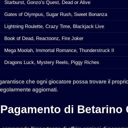
Starburst, Gonzo’s Quest, Dead or Alive
Gates of Olympus, Sugar Rush, Sweet Bonanza
Lightning Roulette, Crazy Time, Blackjack Live
Book of Dead, Reactoonz, Fire Joker
Mega Moolah, Immortal Romance, Thunderstruck II
Dragons Luck, Mystery Reels, Piggy Riches
 garantisce che ogni giocatore possa trovare il proprio s
regolarmente aggiornati.
 Pagamento di Betarino