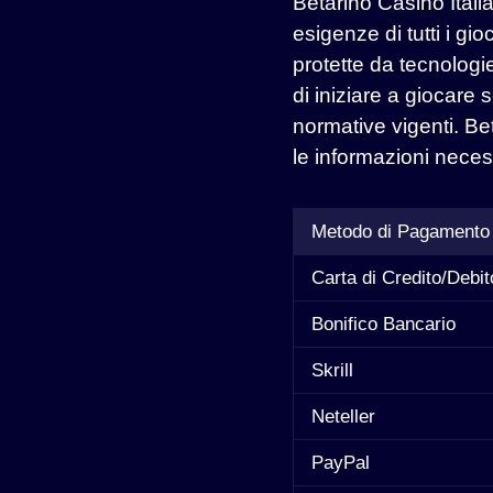
Betarino Casino Itali
esigenze di tutti i gi
protette da tecnologi
di iniziare a giocare 
normative vigenti. Bet
le informazioni neces
Metodo di Pagamento
Carta di Credito/Debi
Bonifico Bancario
Skrill
Neteller
PayPal