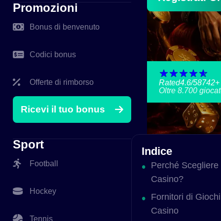
Promozioni
Bonus di benvenuto
Codici bonus
Offerte di rimborso
Rated
4.6
/
5
8742
+
Oltre 8.700 giocato
Ricevi il tuo bonus
Sport
Indice
Football
Perché Scegliere
Casino?
Hockey
Fornitori di Gioch
Casino
Tennis