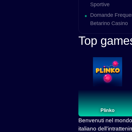
Sportive
Domande Frequen
Betarino Casino
Top game
Play now
Plinko
Benvenuti nel mondo d
italiano dell’intratte