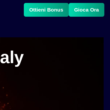
Ottieni Bonus
Gioca Ora
aly